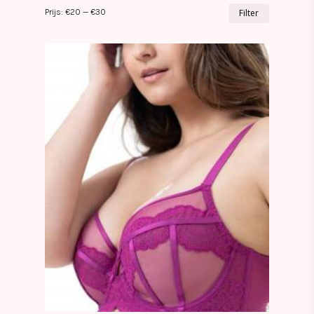
Min.
Max.
Prijs:
€20
—
€30
Filter
prijs
prijs