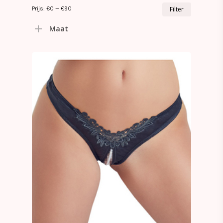
Min.
Max.
Prijs:
€0
—
€90
Filter
prijs
prijs
Maat