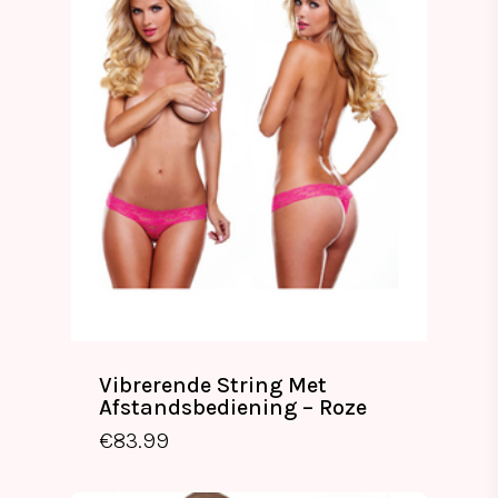
Vibrerende String Met
Afstandsbediening – Roze
€
83.99
€
83.99