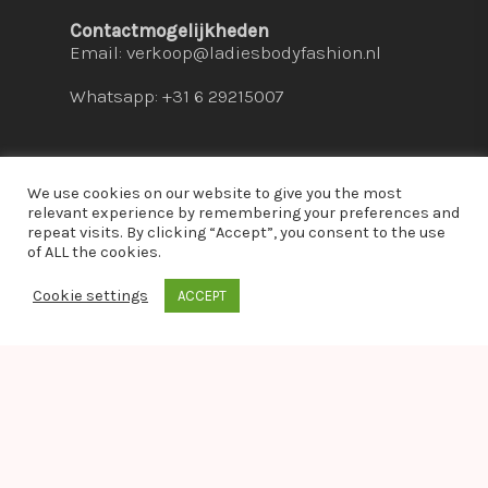
Contactmogelijkheden
Email:
verkoop@ladiesbodyfashion.nl
Whatsapp: +31 6 29215007
We use cookies on our website to give you the most
relevant experience by remembering your preferences and
repeat visits. By clicking “Accept”, you consent to the use
© 2026 Ladies Bodyfashion. hosted by:
dc-
of ALL the cookies.
solutions.nl
Cookie settings
ACCEPT
whatsapp
Warning
: Module "imagick" is already loaded in
Unknown
on line
0