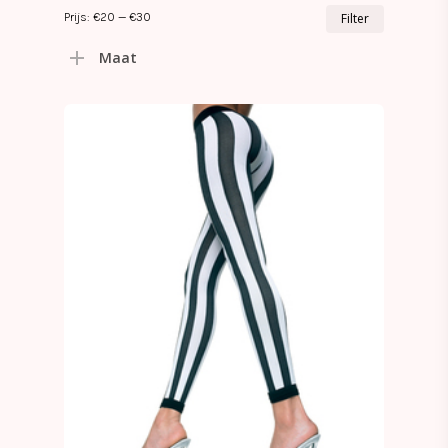
Min.
Max.
Prijs:
€20
—
€30
Filter
prijs
prijs
Maat