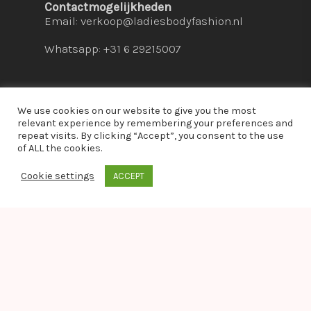
Contactmogelijkheden
Email:
verkoop@ladiesbodyfashion.nl
Whatsapp: +31 6 29215007
We use cookies on our website to give you the most
relevant experience by remembering your preferences and
repeat visits. By clicking “Accept”, you consent to the use
© 2026 Ladies Bodyfashion. hosted by:
dc-
of ALL the cookies.
solutions.nl
Cookie settings
ACCEPT
whatsapp
Warning
: Module "imagick" is already loaded in
Unknown
on line
0