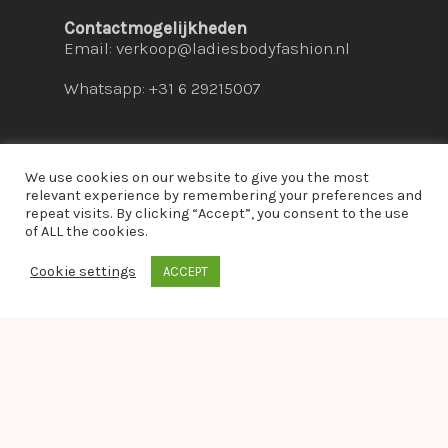
Contactmogelijkheden
Email:
verkoop@ladiesbodyfashion.nl
Whatsapp: +31 6 29215007
We use cookies on our website to give you the most
relevant experience by remembering your preferences and
repeat visits. By clicking “Accept”, you consent to the use
© 2026 Ladies Bodyfashion. hosted by:
dc-
of ALL the cookies.
solutions.nl
Cookie settings
ACCEPT
whatsapp
Warning
: Module "imagick" is already loaded in
Unknown
on line
0