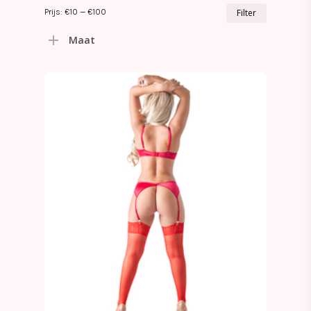
Min.
Max.
Prijs:
€10
—
€100
Filter
prijs
prijs
Maat