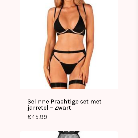
Selinne Prachtige set met
jarretel – Zwart
€
45.99
€
45.99