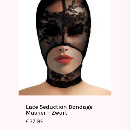
Lace Seduction Bondage
Masker – Zwart
€
27.99
€
27.99