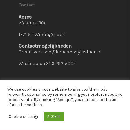
Contact
Adres
Westrak 80a
1771 ST Wieringerwerf
Contactmogelijkheden
Email:
verkoop@ladiesbodyfashion.nl
Whatsapp: +31 6 29215007
We use cookies on our website to give you the most
relevant experience by remembering your preferences and
repeat visits. By clicking “Accept”, you consent to the use
© 2026 Ladies Bodyfashion. hosted by:
dc-
of ALL the cookies.
solutions.nl
Cookie settings
ACCEPT
whatsapp