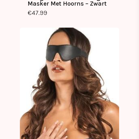
Masker Met Hoorns – Zwart
€
47.99
€
47.99