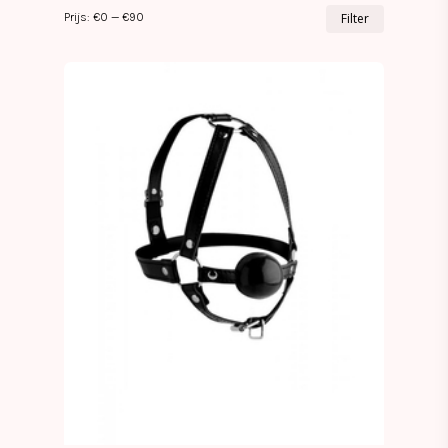
Min.
Max.
Prijs:
€0
—
€90
Filter
prijs
prijs