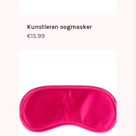
Kunstleren oogmasker
€
15.99
€
15.99