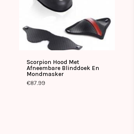
Scorpion Hood Met
Afneembare Blinddoek En
Mondmasker
€
87.99
€
87.99