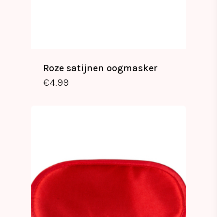
Roze satijnen oogmasker
€
4.99
€
4.99