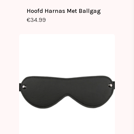
Hoofd Harnas Met Ballgag
€
34.99
€
34.99