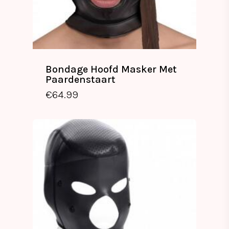
Bondage Hoofd Masker Met
Paardenstaart
€
64.99
€
64.99