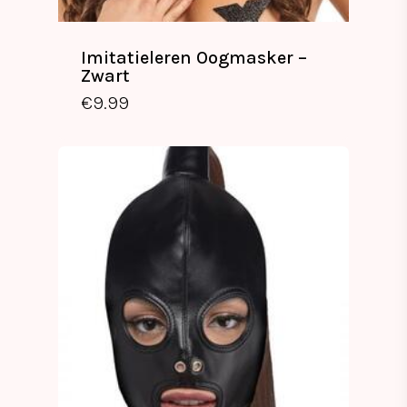
Imitatieleren Oogmasker –
Zwart
€
9.99
€
9.99