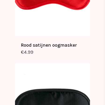
Rood satijnen oogmasker
€
4.99
€
4.99