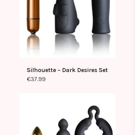
Silhouette – Dark Desires Set
€
37.99
€
37.99