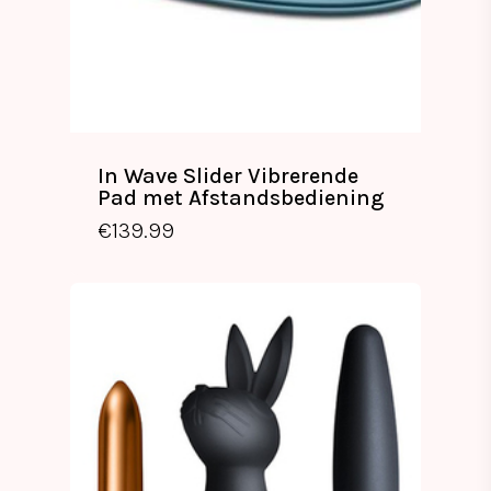
In Wave Slider Vibrerende
Pad met Afstandsbediening
€
139.99
€
139.99