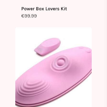
Power Box Lovers Kit
€
99.99
€
99.99