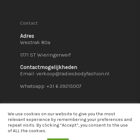
Contact
Adres
Westrak 80a
1771 ST Wieringerwerf
Contactmogelijkheden
Email:
verkoop@ladiesbodyfashion.nl
Whatsapp: +31 6 29215007
We use cookies on our website to give you the most
relevant experience by remembering your preferences and
repeat visits. By clicking “Accept”, you consent to the use
© 2026 Ladies Bodyfashion. hosted by:
dc-
of ALL the cookies.
solutions.nl