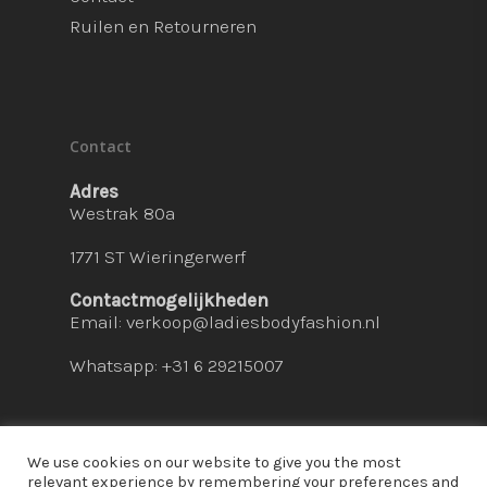
Ruilen en Retourneren
Contact
Adres
Westrak 80a
1771 ST Wieringerwerf
Contactmogelijkheden
Email:
verkoop@ladiesbodyfashion.nl
Whatsapp: +31 6 29215007
We use cookies on our website to give you the most
relevant experience by remembering your preferences and