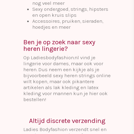
nog veel meer
Sexy ondergoed, strings, hipsters
en open kruis slips
Accessoires, pruiken, sieraden,
hoedjes en meer
Ben je op zoek naar sexy
heren lingerie?
Op Ladiesbodyfashion.nl vind je
lingerie voor dames, maar ook voor
heren. Dus neem een kijkje als je
bijvoorbeeld sexy heren strings online
wilt kopen, maar ook pikantere
artikelen als lak kleding en latex
kleding voor mannen kun je hier ook
bestellen!
Altijd discrete verzending
Ladies Bodyfashion verzendt snel en