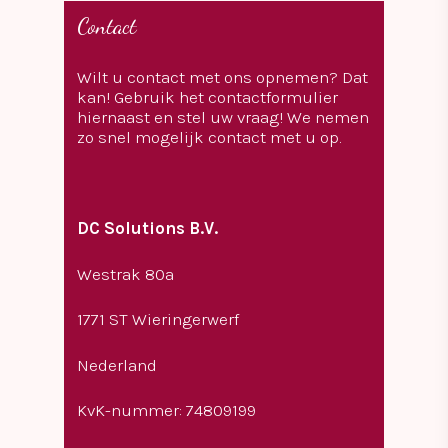
Contact
Wilt u contact met ons opnemen? Dat
kan! Gebruik het contactformulier
hiernaast en stel uw vraag! We nemen
zo snel mogelijk contact met u op.
DC Solutions B.V.
Westrak 80a
1771 ST Wieringerwerf
Nederland
KvK-nummer: 74809199