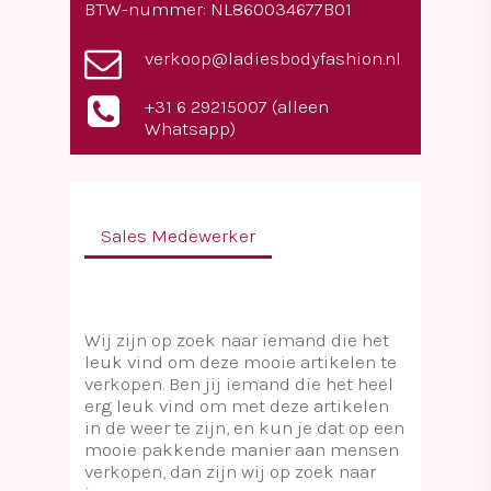
BTW-nummer: NL860034677B01
verkoop@ladiesbodyfashion.nl
+31 6 29215007 (alleen
Whatsapp)
Sales Medewerker
Wij zijn op zoek naar iemand die het
leuk vind om deze mooie artikelen te
verkopen. Ben jij iemand die het heel
erg leuk vind om met deze artikelen
in de weer te zijn, en kun je dat op een
mooie pakkende manier aan mensen
verkopen, dan zijn wij op zoek naar