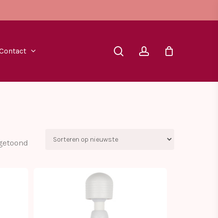
search
account
Contact
Gesorteerd
 getoond
op
nieuwste