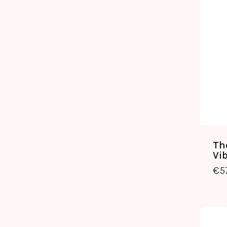
Th
Vi
€
5