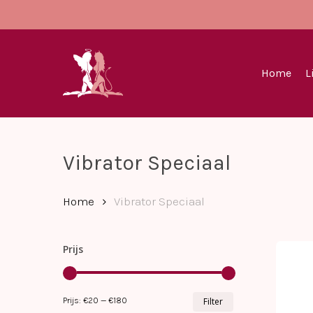
Skip
to
main
content
Home
L
Vibrator Speciaal
Home
Vibrator Speciaal
Prijs
Min.
Max.
Prijs:
€20
—
€180
Filter