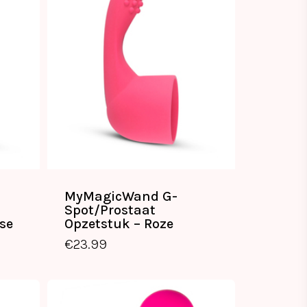
MyMagicWand G-
Spot/Prostaat
€
23.99
se
Opzetstuk – Roze
€
23.99