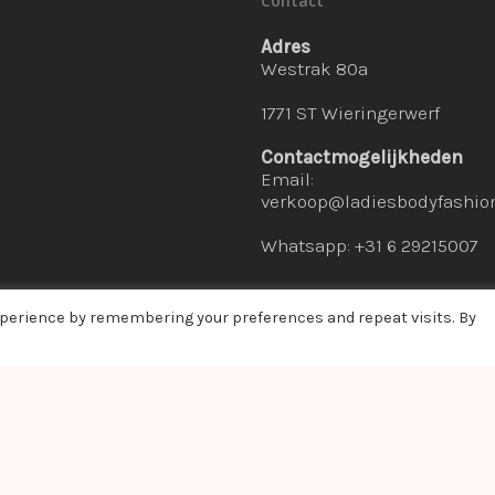
Contact
Adres
Westrak 80a
1771 ST Wieringerwerf
Contactmogelijkheden
Email:
verkoop@ladiesbodyfashion
Whatsapp: +31 6 29215007
xperience by remembering your preferences and repeat visits. By