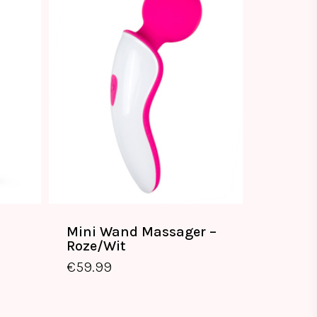
Mini Wand Massager –
Roze/Wit
€
59.99
€
59.99