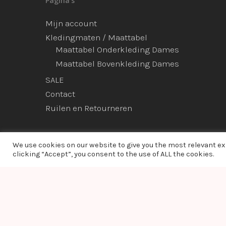
Pagina’s
Mijn account
Kledingmaten / Maattabel
Maattabel Onderkleding Dames
Maattabel Bovenkleding Dames
SALE
Contact
Ruilen en Retourneren
We use cookies on our website to give you the most relevant e
clicking “Accept”, you consent to the use of ALL the cookies.
© 2026 Ladies Bodyfashion. hosted by:
dc-solutions.nl
Warning
: Module "imagick" is already loaded in
Unknown