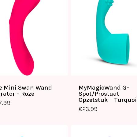
e Mini Swan Wand
MyMagicWand G-
brator – Roze
Spot/Prostaat
€
57.99
€
23.99
Opzetstuk – Turquoi
7.99
€
23.99