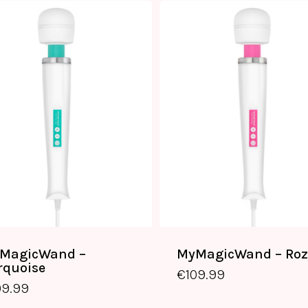
MagicWand –
MyMagicWand – Roz
€
109.99
€
109.99
rquoise
€
109.99
09.99