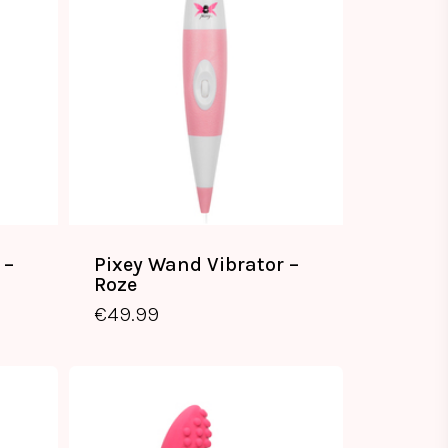
 –
Pixey Wand Vibrator –
€
49.99
Roze
€
49.99