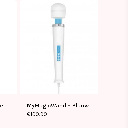
e
MyMagicWand – Blauw
€
109.99
€
109.99