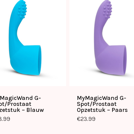
MagicWand G-
MyMagicWand G-
ot/Prostaat
Spot/Prostaat
€
23.99
€
23.99
zetstuk – Blauw
Opzetstuk – Paars
3.99
€
23.99