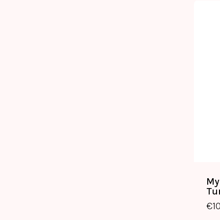
My
Tu
€
1