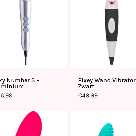
xy Number 3 –
Pixey Wand Vibrator
€
156.99
€
49.99
uminium
Zwart
56.99
€
49.99