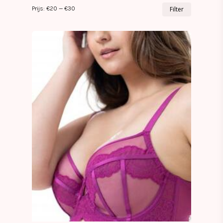
Min.
Max.
Prijs:
€20
—
€30
Filter
prijs
prijs