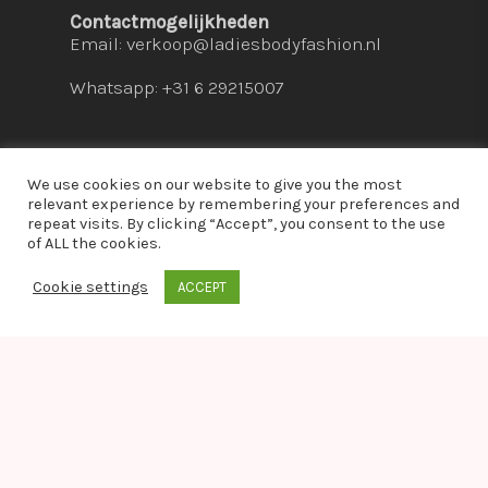
Contactmogelijkheden
Email:
verkoop@ladiesbodyfashion.nl
Whatsapp: +31 6 29215007
We use cookies on our website to give you the most
relevant experience by remembering your preferences and
repeat visits. By clicking “Accept”, you consent to the use
© 2026 Ladies Bodyfashion. hosted by:
dc-
of ALL the cookies.
solutions.nl
Cookie settings
ACCEPT
whatsapp
Warning
: Module "imagick" is already loaded in
Unknown
on line
0