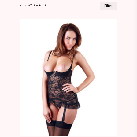
Min.
Max.
Prijs:
€40
—
€50
Filter
prijs
prijs