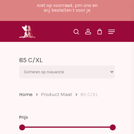
Skip
niet op voorraad, pm ons en
to
wij bestellen t voor je
main
Close
content
Menu
Menu
search
account
85 C/XL
Home
Product Maat
85 C/XL
Prijs