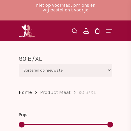
Skip
niet op voorraad, pm ons en
to
wij bestellen t voor je
main
Close
content
Menu
Menu
search
account
90 B/XL
Home
Product Maat
90 B/XL
Prijs