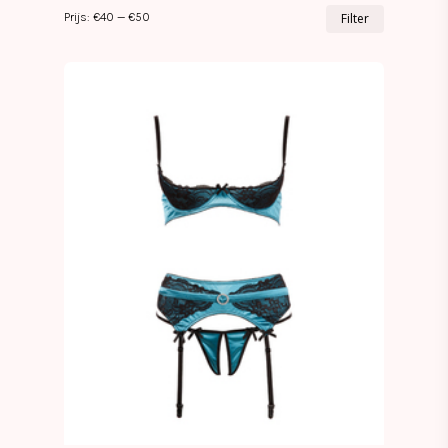
Min.
Max.
Prijs:
€40
—
€50
Filter
prijs
prijs