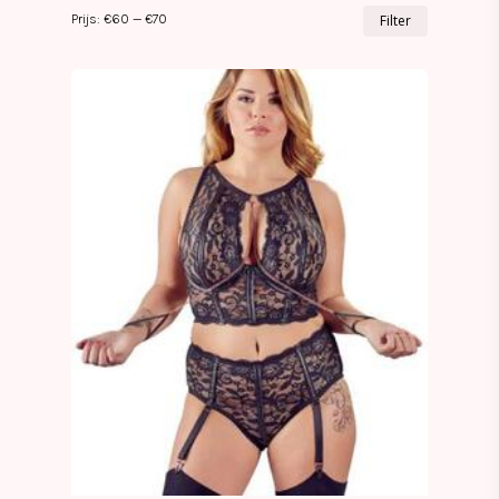
Min.
Max.
Prijs:
€60
—
€70
Filter
prijs
prijs