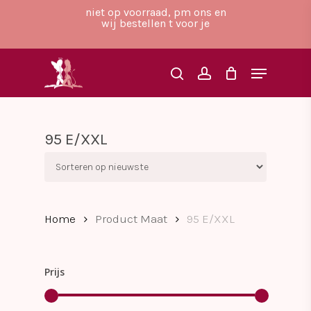
Skip
niet op voorraad, pm ons en
to
wij bestellen t voor je
main
Close
content
Menu
Menu
search
account
95 E/XXL
Home
Product Maat
95 E/XXL
Prijs