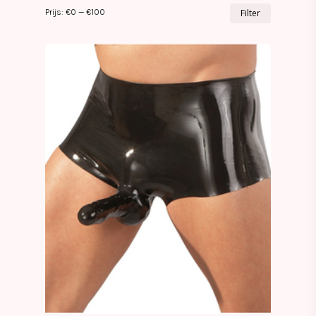
Min.
Max.
Prijs:
€0
—
€100
Filter
prijs
prijs