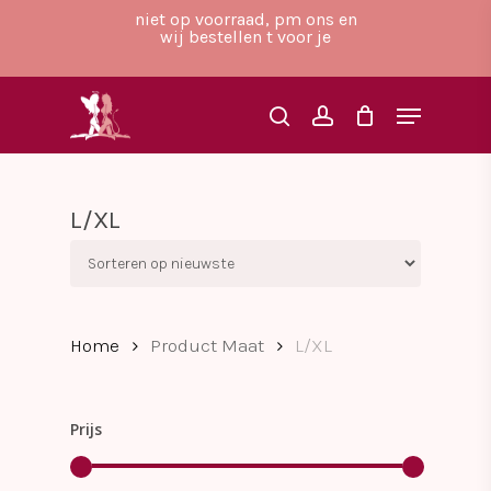
Skip
niet op voorraad, pm ons en
to
wij bestellen t voor je
main
Close
content
Menu
Menu
search
account
L/XL
Home
Product Maat
L/XL
Prijs