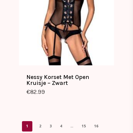
Nessy Korset Met Open
Kruisje – Zwart
€
82.99
1
2
3
4
…
15
16