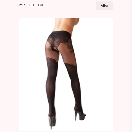
Min.
Max.
Prijs:
€20
—
€30
Filter
prijs
prijs