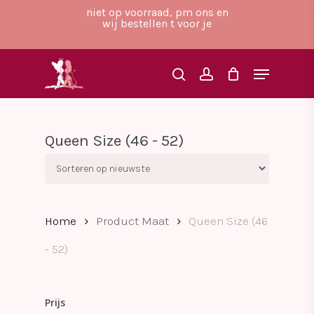
Skip
niet op voorraad, pm ons en
to
wij bestellen t voor je
main
Close
content
Menu
Menu
search
account
Queen Size (46 - 52)
Home
Product Maat
Queen Size (46
- 52)
Prijs