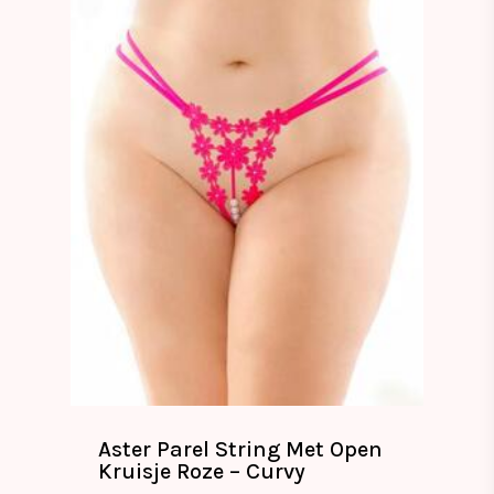
Aster Parel String Met Open
Kruisje Roze – Curvy
€
12.99