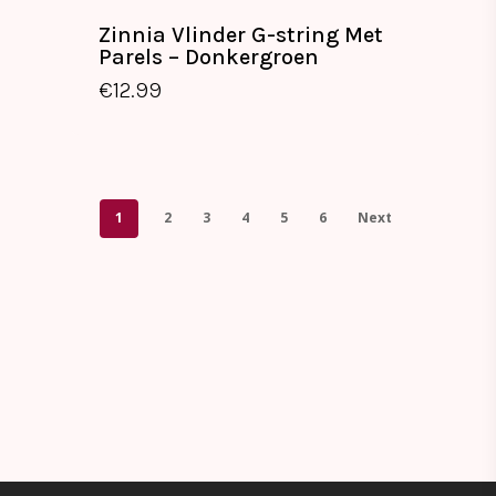
Zinnia Vlinder G-string Met
Parels – Donkergroen
€
12.99
€
12.99
1
2
3
4
5
6
Next