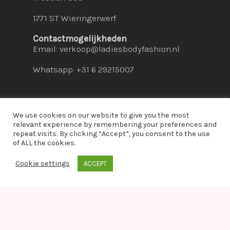
1771 ST Wieringerwerf
Contactmogelijkheden
Email:
verkoop@ladiesbodyfashion.nl
Whatsapp: +31 6 29215007
We use cookies on our website to give you the most
relevant experience by remembering your preferences and
repeat visits. By clicking “Accept”, you consent to the use
© 2026 Ladies Bodyfashion. hosted by:
dc-
of ALL the cookies.
solutions.nl
Cookie settings
ACCEPT
whatsapp
Warning
: Module "imagick" is already loaded in