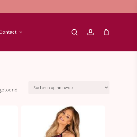
search
account
Contact
Gesorteerd
 getoond
op
nieuwste