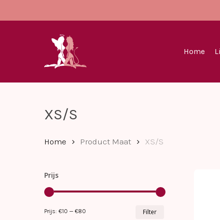
Skip
to
main
content
Home
L
XS/S
Home
Product Maat
XS/S
Prijs
Min.
Max.
Prijs:
€10
—
€80
Filter