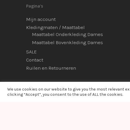
Pagina’s
Mijn account
Kledingmaten / Maattabel
Maattabel Onderkleding Dames
Maattabel Bovenkleding Dames
SALE
Contact
Ruilen en Retourneren
We use cookies on our website to give you the most relevant e
clicking “Accept”, you consent to the use of ALL the cookies.
© 2026 Ladies Bodyfashion. hosted by:
dc-solutions.nl
Warning
: Module "imagick" is already loaded in