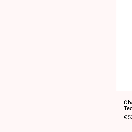
Ob
Te
€
5