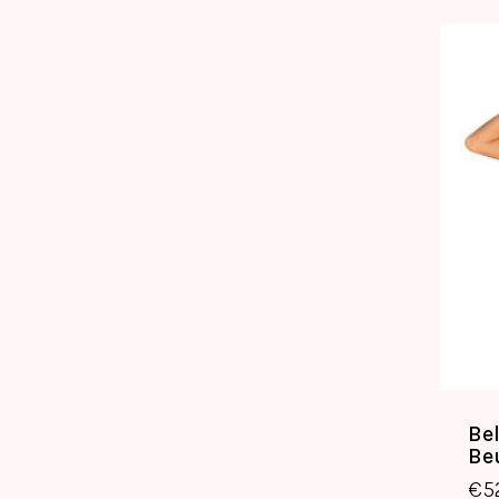
Be
Be
€
5