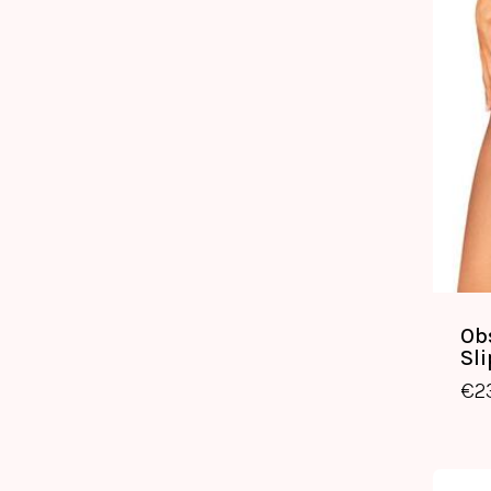
Ob
Sl
€
2