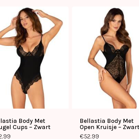
llastia Body Met
Bellastia Body Met
ugel Cups – Zwart
Open Kruisje – Zwar
2.99
€
52.99