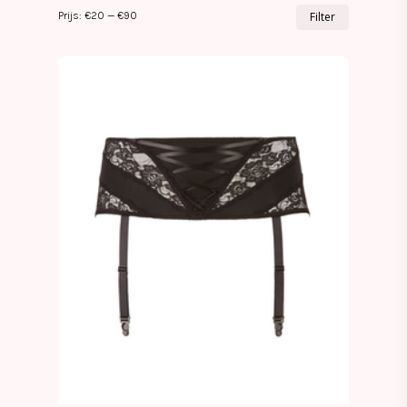
Min.
Max.
Prijs:
€20
—
€90
Filter
prijs
prijs