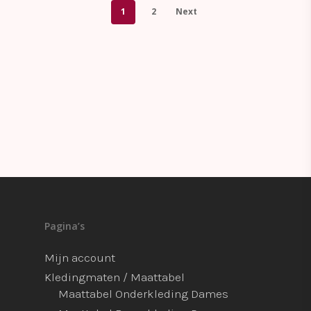
1
2
Next
Pagina’s
Mijn account
Kledingmaten / Maattabel
Maattabel Onderkleding Dames