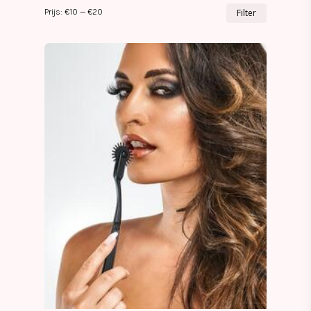
Min.
Max.
Prijs:
€10
—
€20
Filter
prijs
prijs