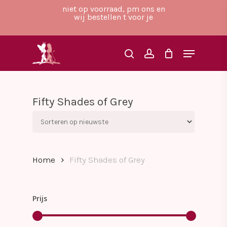
Skip
niet op voorraad, pm ons en
to
wij bestellen t voor je
main
Close
content
Menu
Menu
search
account
Fifty Shades of Grey
Home
Fifty Shades of Grey
Prijs