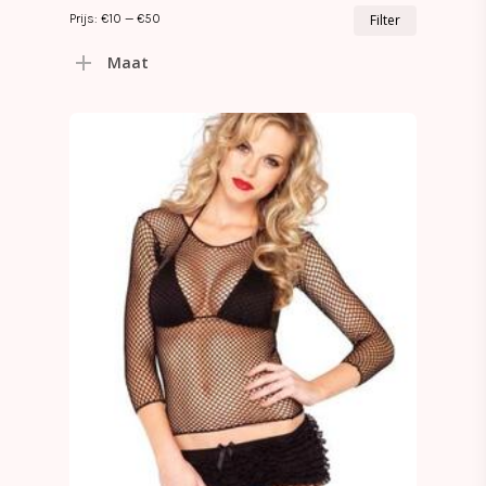
Min.
Max.
Prijs:
€10
—
€50
Filter
prijs
prijs
Maat