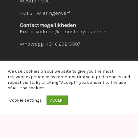
Westrak 80a
1771 ST Wieringerwerf
Contactmogelijkheden
Email:
verkoop@ladiesbodyfashion.nl
Whatsapp: +31 6 29215007
We use cookies on our website to give you the most
relevant experience by remembering your preferences and
repeat visits. By clicking “Accept”, you consent to the use
© 2026 Ladies Bodyfashion. hosted by:
dc-
of ALL the cookies.
solutions.nl
Cookie settings
ACCEPT
whatsapp
Warning
: Module "imagick" is already loaded in