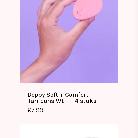
Beppy Soft + Comfort
Tampons WET – 4 stuks
€
7.99
€
7.99