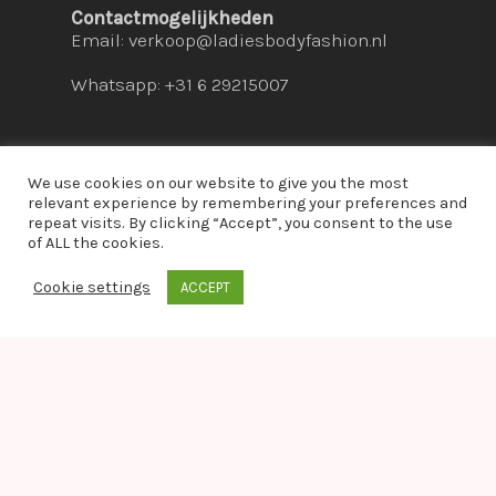
Contactmogelijkheden
Email:
verkoop@ladiesbodyfashion.nl
Whatsapp: +31 6 29215007
We use cookies on our website to give you the most
relevant experience by remembering your preferences and
repeat visits. By clicking “Accept”, you consent to the use
© 2026 Ladies Bodyfashion. hosted by:
dc-
of ALL the cookies.
solutions.nl
Cookie settings
ACCEPT
whatsapp
Warning
: Module "imagick" is already loaded in
Unknown
on line
0