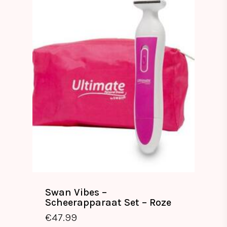
Swan Vibes –
Scheerapparaat Set – Roze
€
47.99
€
47.99