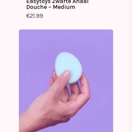
Easytoys Zwarte Anaal
Douche – Medium
€
21.99
€
21.99