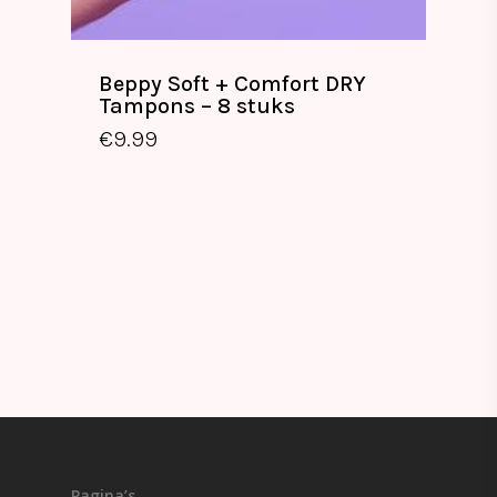
Beppy Soft + Comfort DRY
Tampons – 8 stuks
€
9.99
€
9.99
Pagina’s