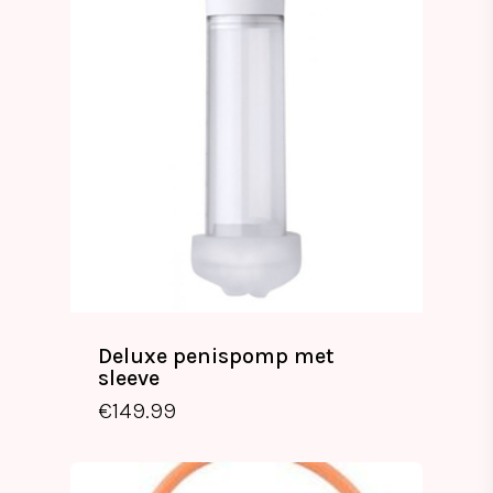
Deluxe penispomp met
sleeve
€
149.99
€
149.99