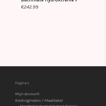
€
242.99
€
242.99
Pagina’s
Mijn account
Kledingmaten / Maattabel