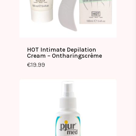
HOT Intimate Depilation
Cream – Ontharingscrème
€
19.99
€
19.99