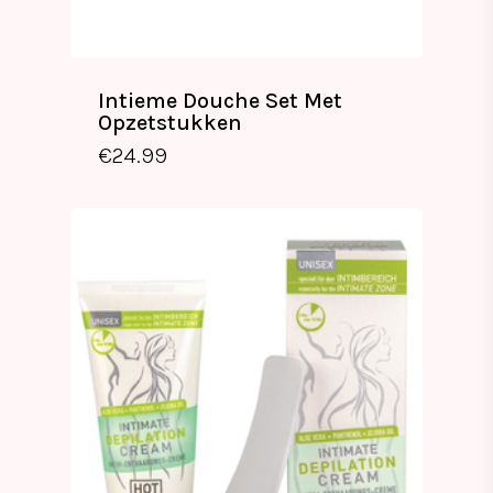
Intieme Douche Set Met
Opzetstukken
€
24.99
€
24.99