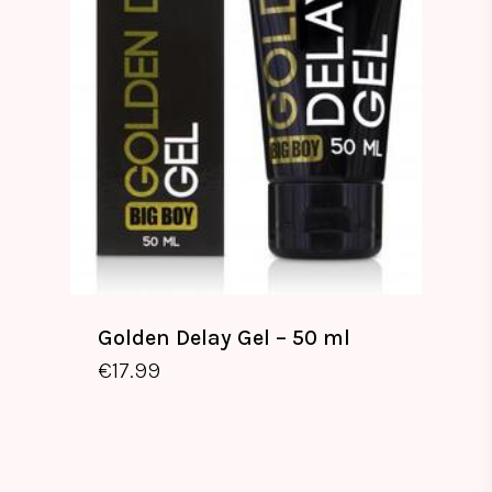
Golden Delay Gel – 50 ml
€
17.99
€
17.99