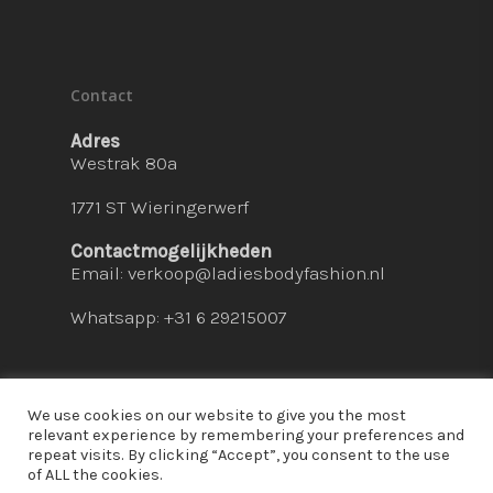
Contact
Adres
Westrak 80a
1771 ST Wieringerwerf
Contactmogelijkheden
Email:
verkoop@ladiesbodyfashion.nl
Whatsapp: +31 6 29215007
We use cookies on our website to give you the most
relevant experience by remembering your preferences and
repeat visits. By clicking “Accept”, you consent to the use
© 2026 Ladies Bodyfashion. hosted by:
dc-
of ALL the cookies.