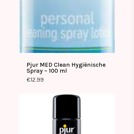
Pjur MED Clean Hygiënische
Spray – 100 ml
€
12.99
€
12.99