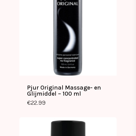
Pjur Original Massage- en
Glijmiddel – 100 ml
€
22.99
€
22.99