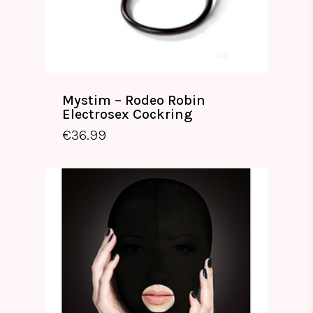
Mystim – Rodeo Robin
Electrosex Cockring
€
36.99
€
36.99