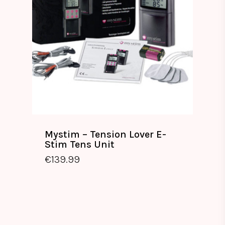
Mystim – Tension Lover E-
Stim Tens Unit
€
139.99
€
139.99