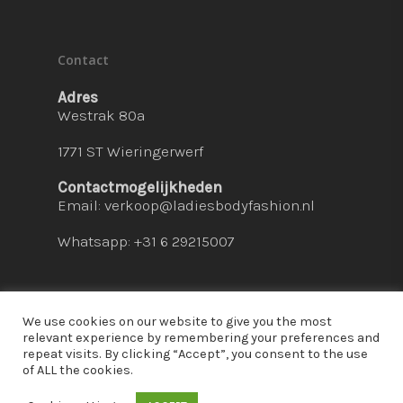
Contact
Adres
Westrak 80a
1771 ST Wieringerwerf
Contactmogelijkheden
Email:
verkoop@ladiesbodyfashion.nl
Whatsapp: +31 6 29215007
We use cookies on our website to give you the most
relevant experience by remembering your preferences and
repeat visits. By clicking “Accept”, you consent to the use
© 2026 Ladies Bodyfashion. hosted by:
dc-
of ALL the cookies.
solutions.nl