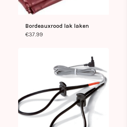
Bordeauxrood lak laken
€
37.99
€
37.99