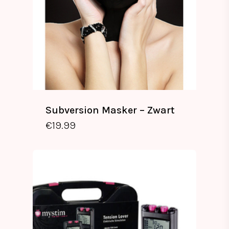
Subversion Masker – Zwart
€
19.99
€
19.99