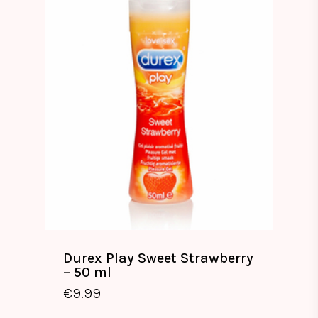
Durex Play Sweet Strawberry
– 50 ml
€
9.99
€
9.99