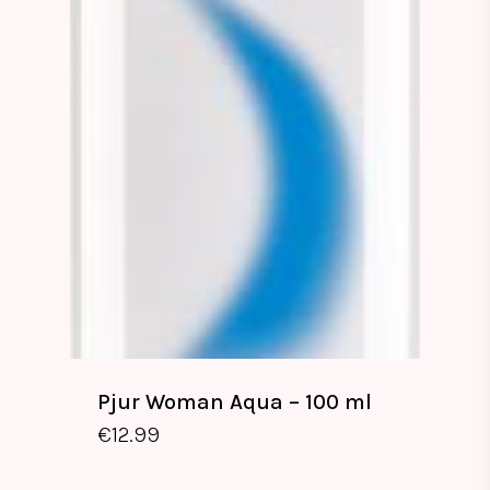
Pjur Woman Aqua – 100 ml
€
12.99
€
12.99