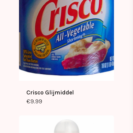
Crisco Glijmiddel
€
9.99
€
9.99