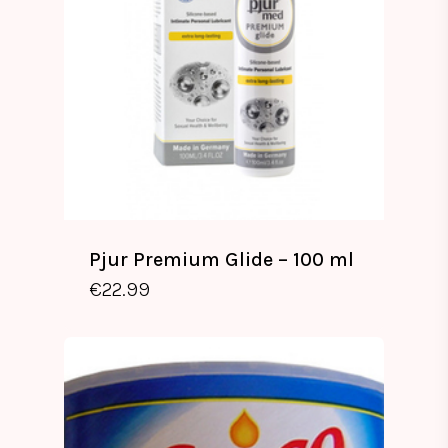
Pjur Premium Glide – 100 ml
€
22.99
€
22.99