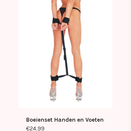
Boeienset Handen en Voeten
€
24.99
€
24.99