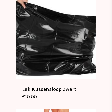
Lak Kussensloop Zwart
€
19.99
€
19.99