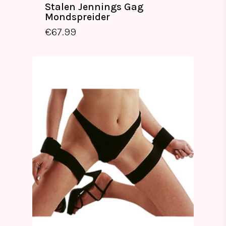
Stalen Jennings Gag
Mondspreider
€
67.99
€
67.99