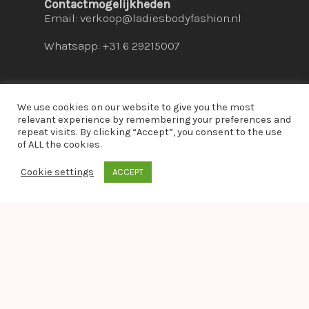
Contactmogelijkheden
Email:
verkoop@ladiesbodyfashion.nl
Whatsapp: +31 6 29215007
We use cookies on our website to give you the most
relevant experience by remembering your preferences and
repeat visits. By clicking “Accept”, you consent to the use
© 2026 Ladies Bodyfashion. hosted by:
dc-
of ALL the cookies.
solutions.nl
Cookie settings
ACCEPT
whatsapp
Warning
: Module "imagick" is already loaded in
Unknown
on line
0