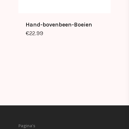
Hand-bovenbeen-Boeien
€
22.99
€
22.99
Pagina’s