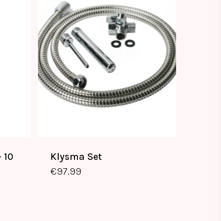
 10
Klysma Set
€
97.99
€
97.99