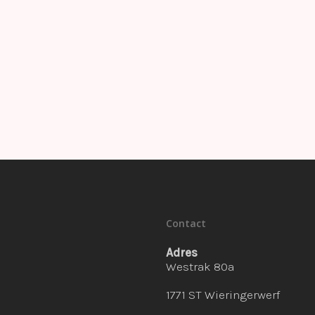
Contact
Adres
Westrak 80a
1771 ST Wieringerwerf