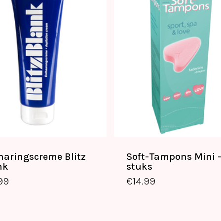
haringscreme Blitz
Soft-Tampons Mini –
nk
stuks
€
17.99
€
14.99
.99
€
14.99