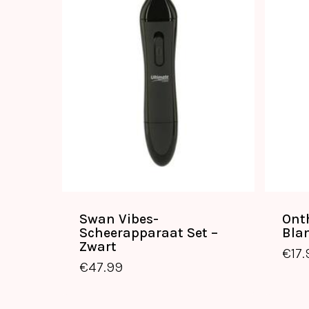
Swan Vibes-
Ont
Scheerapparaat Set –
Bla
€
47.99
Zwart
€
17
€
47.99