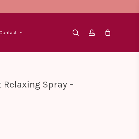
search
account
Contact
 Relaxing Spray –