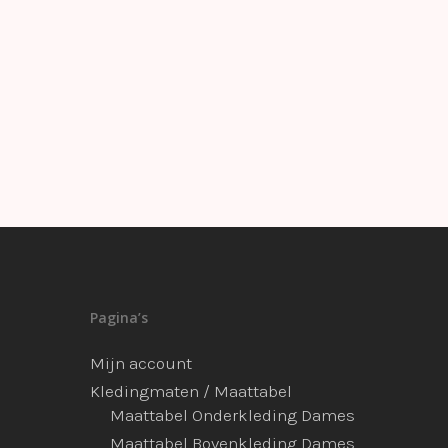
Pagina’s
Mijn account
Kledingmaten / Maattabel
Maattabel Onderkleding Dames
Maattabel Bovenkleding Dames