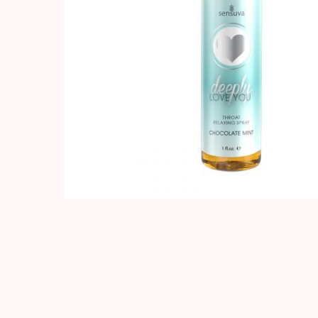
Hit enter to search or ESC to close