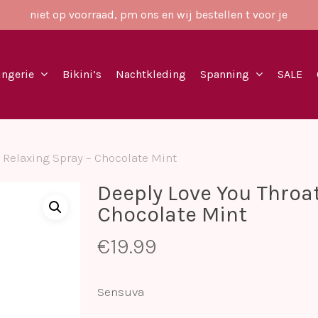
niet op voorraad, pm ons en wij bestellen t voor je
ingerie
Bikini’s
Nachtkleding
Spanning
SALE
 Relaxing Spray – Chocolate Mint
Deeply Love You Throat
Chocolate Mint
€
19.99
Sensuva