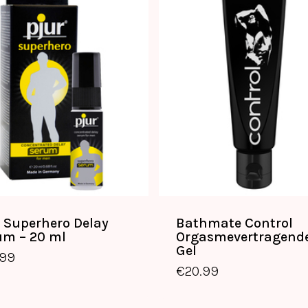
r Superhero Delay
Bathmate Control
um – 20 ml
Orgasmevertragend
€
22.99
€
20.99
Gel
.99
€
20.99