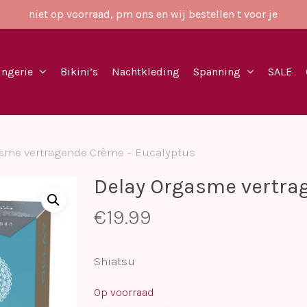
niet op voorraad, pm ons en wij bestellen t voor je
ingerie
Bikini’s
Nachtkleding
Spanning
SALE
sme vertragende Crème – Eucalyptus
Delay Orgasme vertra
€
19.99
Shiatsu
Op voorraad