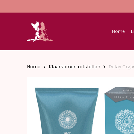
Skip
to
main
content
Home
L
Home
Klaarkomen uitstellen
Delay Orga