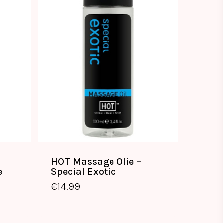
HOT Massage Olie –
e
Special Exotic
€
14.99
€
14.99