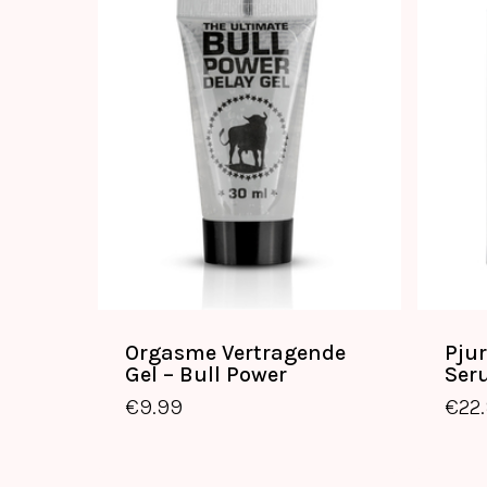
Orgasme Vertragende
Pju
Gel – Bull Power
Ser
€
9.99
€
9.99
€
22