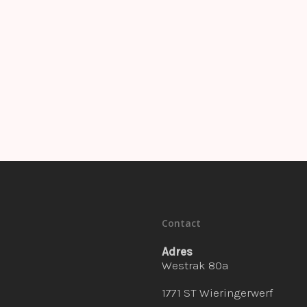
Contact
Adres
Westrak 80a
1771 ST Wieringerwerf