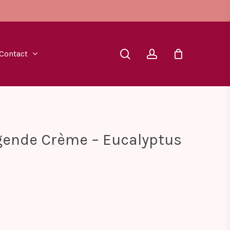
search
account
Contact
gende Crème – Eucalyptus