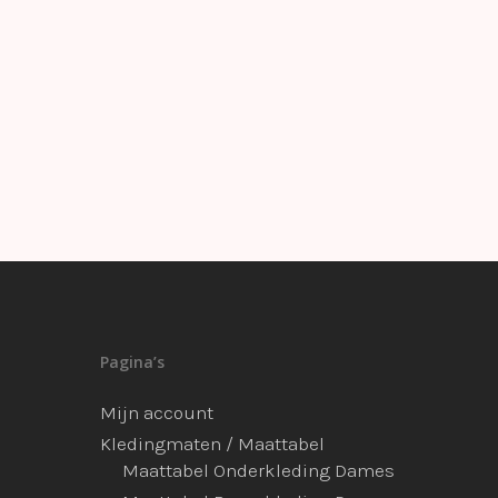
Pagina’s
Mijn account
Kledingmaten / Maattabel
Maattabel Onderkleding Dames