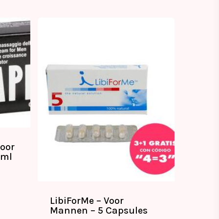
oor
5ml
LibiForMe – Voor
€
39.99
Mannen – 5 Capsules