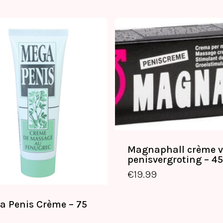
Magnaphall crème v
penisvergroting – 4
€
19.99
a Penis Crème – 75
€
12.99
€
19.99