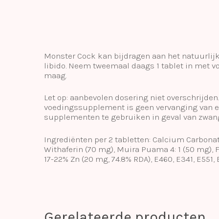
Monster Cock kan bijdragen aan het natuurlijke
libido. Neem tweemaal daags 1 tablet in met vo
maag.
Let op: aanbevolen dosering niet overschrijden
voedingssupplement is geen vervanging van ee
supplementen te gebruiken in geval van zwange
Ingrediënten per 2 tabletten: Calcium Carbona
Withaferin (70 mg), Muira Puama 4: 1 (50 mg),
17-22% Zn (20 mg, 74.8% RDA), E460, E341, E551, 
Gerelateerde producten