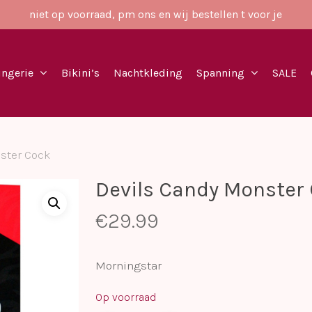
niet op voorraad, pm ons en wij bestellen t voor je
ingerie
Bikini’s
Nachtkleding
Spanning
SALE
ster Cock
Devils Candy Monster
€
29.99
Morningstar
Op voorraad