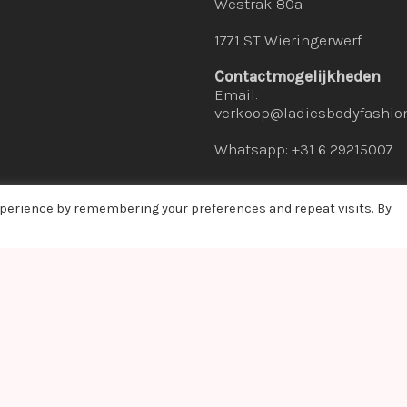
Westrak 80a
1771 ST Wieringerwerf
Contactmogelijkheden
Email:
verkoop@ladiesbodyfashion
Whatsapp: +31 6 29215007
xperience by remembering your preferences and repeat visits. By