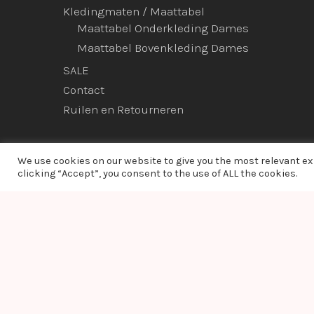
Kledingmaten / Maattabel
Maattabel Onderkleding Dames
Maattabel Bovenkleding Dames
SALE
Contact
Ruilen en Retourneren
We use cookies on our website to give you the most relevant e
clicking “Accept”, you consent to the use of ALL the cookies.
© 2026 Ladies Bodyfashion. hosted by:
dc-solutions.nl
Warning
: Module "imagick" is already loaded in
Unknown
on line
0