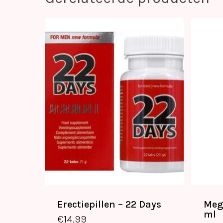
Erectiepillen – 22 Days
Meg
€
14.99
ml
€
14.99