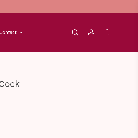
search
account
Contact
 Cock