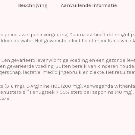
Beschrijving
Aanvullende informatie
 proces van penisvergroting. Daarnaast heeft dit mogelijk 
ldoende water. Het gewenste effect heeft meer kans van sl
. Een gevarieerd, evenwichtige voeding en een gezonde leven
n gevarieerde voeding. Buiten bereik van kinderen houde
rschap, lactatie, medicijngebruik en ziekte. Het resultaat
te (316 mg), L-Arginine HCL (200 mg), Ashwaganda Withania
 Fenusterols™ Fenugreek > 50% steroidal saponins (40 mg),
E572.