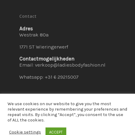
Contact
Adres
Westrak 80a
1771 ST Wieringerwerf
Contactmogelijkheden
Email:
verkoop@ladiesbodyfashion.nl
Whatsapp: +31 6 29215007
We use cookies on our website to give you the most
relevant experience by remembering your preferences and
repeat visits. By clicking “Accept”, you consent to the use
© 2026 Ladies Bodyfashion. hosted by:
dc-
of ALL the cookies.
solutions.nl
Cookie settings
ACCEPT