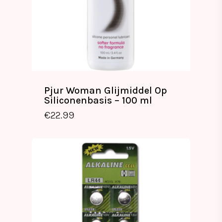
Pjur Woman Glijmiddel Op
Siliconenbasis – 100 ml
€
22.99
€
22.99