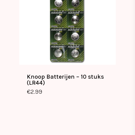
Knoop Batterijen – 10 stuks
(LR44)
€
2.99
€
2.99