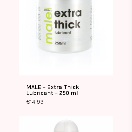
MALE – Extra Thick
Lubricant – 250 ml
€
14.99
€
14.99