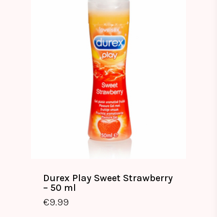
Durex Play Sweet Strawberry
– 50 ml
€
9.99
€
9.99