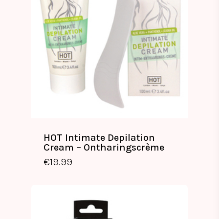
HOT Intimate Depilation
Cream – Ontharingscrème
€
19.99
€
19.99