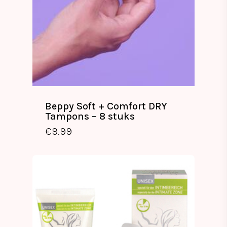
Beppy Soft + Comfort DRY
Tampons – 8 stuks
€
9.99
€
9.99