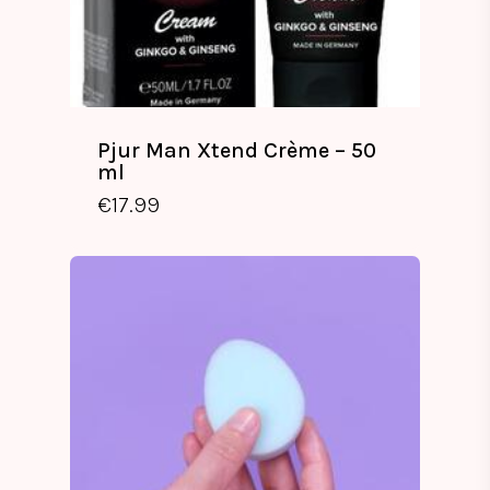
Pjur Man Xtend Crème – 50
ml
€
17.99
€
17.99