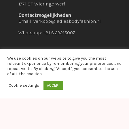
1771 ST Wieringerwerf
Contactmogelijkheden
Email:
verkoop@ladiesbodyfashion.nl
Whatsapp: +31 6 29215007
We use cookies on our website to give you the most
relevant experience by remembering your preferences and
repeat visits. By clicking “Accept”, you consent to the use
© 2026 Ladies Bodyfashion. hosted by:
dc-
of ALL the cookies.
solutions.nl
Cookie settings
ACCEPT
whatsapp
Warning
: Module "imagick" is already loaded in
Unknown
on line