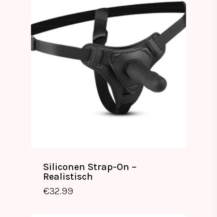
Siliconen Strap-On –
Realistisch
€
32.99
€
32.99