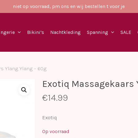
niet op voorraad, pm ons en wij bestellen t voor je
ingerie
Bikini’s
Nachtkleding
Spanning
SALE
s Ylang Ylang – 60g
Exotiq Massagekaars Y
€
14.99
Exotiq
Op voorraad