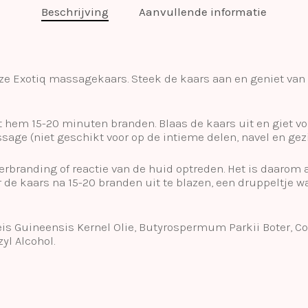
Beschrijving
Aanvullende informatie
ze Exotiq massagekaars. Steek de kaars aan en geniet van d
 hem 15-20 minuten branden. Blaas de kaars uit en giet voo
age (niet geschikt voor op de intieme delen, navel en gezi
verbranding of reactie van de huid optreden. Het is daarom 
r de kaars na 15-20 branden uit te blazen, een druppeltje w
s Guineensis Kernel Olie, Butyrospermum Parkii Boter, Coco
yl Alcohol.