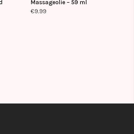
d
Massageolie – 59 ml
€
9.99
€
9.99