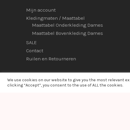
Mijn account
Kledingmaten / Maattabel
Maattabel Onderkleding Dames
Maattabel Bovenkleding Dames
SALE
Contact
Ruilen en Retourneren
We use cookies on our website to give you the most relevant e
clicking “Accept”, you consent to the use of ALL the cookies.
© 2026 Ladies Bodyfashion. hosted by:
dc-solutions.nl
Warning
: Module "imagick" is already loaded in
Unknown