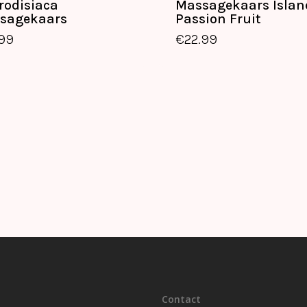
rodisiaca
Massagekaars Islan
€
19.99
€
22.99
sagekaars
Passion Fruit
.99
€
22.99
Contact