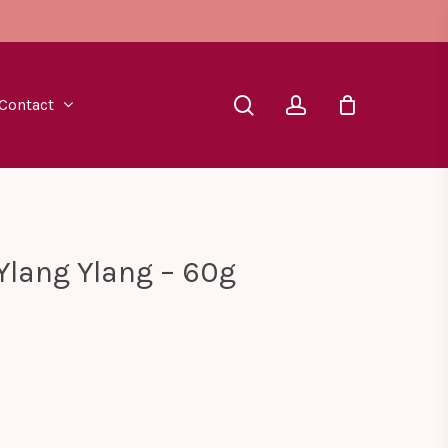
search
account
Contact
lang Ylang – 60g