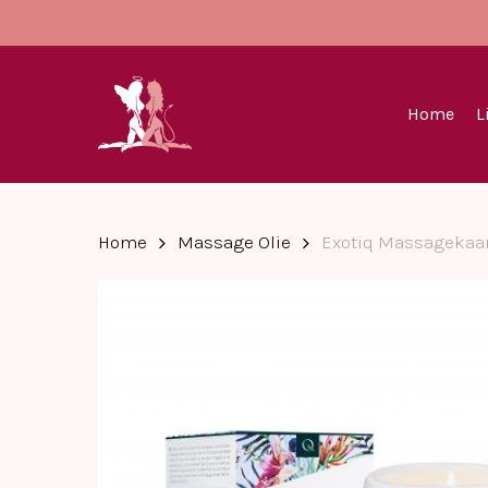
Skip
to
main
content
Home
L
Home
Massage Olie
Exotiq Massagekaar