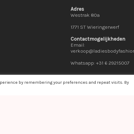
Adres
Westrak 80a
1771 ST Wieringerwerf
Contactmogelijkheden
Email:
verkoop@ladiesbodyfashion
Whatsapp: +31 6 29215007
xperience by remembering your preferences and repeat visits. By