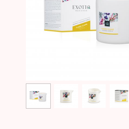
Hit enter to search or ESC to close