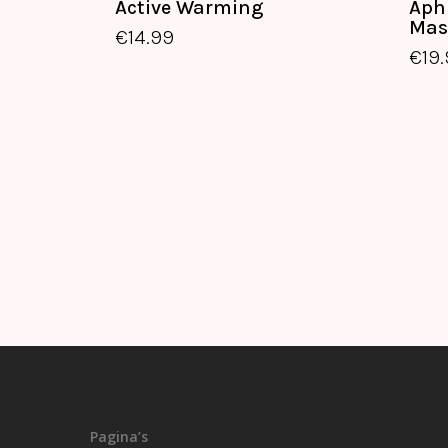
Active Warming
Aph
€
14.99
Mas
€
14.99
€
19
Pagina’s