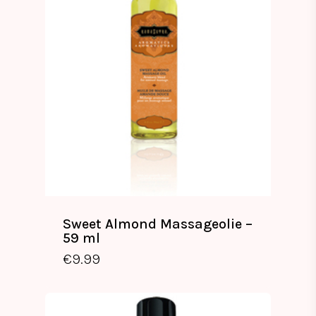
Sweet Almond Massageolie –
59 ml
€
9.99
€
9.99