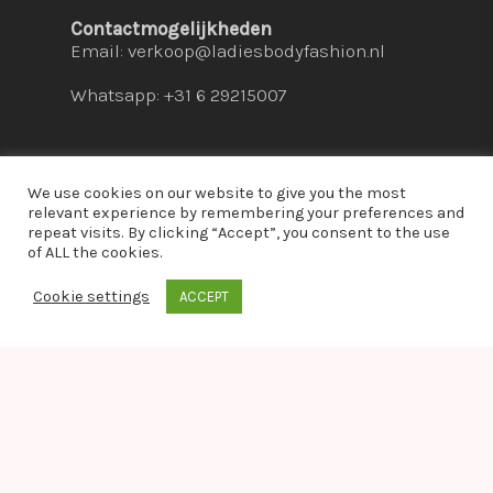
Contactmogelijkheden
Email:
verkoop@ladiesbodyfashion.nl
Whatsapp: +31 6 29215007
We use cookies on our website to give you the most
relevant experience by remembering your preferences and
repeat visits. By clicking “Accept”, you consent to the use
© 2026 Ladies Bodyfashion. hosted by:
dc-
of ALL the cookies.
solutions.nl
Cookie settings
ACCEPT
whatsapp
Warning
: Module "imagick" is already loaded in
Unknown
on line
0