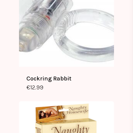
Cockring Rabbit
€
12.99
€
12.99