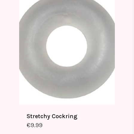
Stretchy Cockring
€
9.99
€
9.99