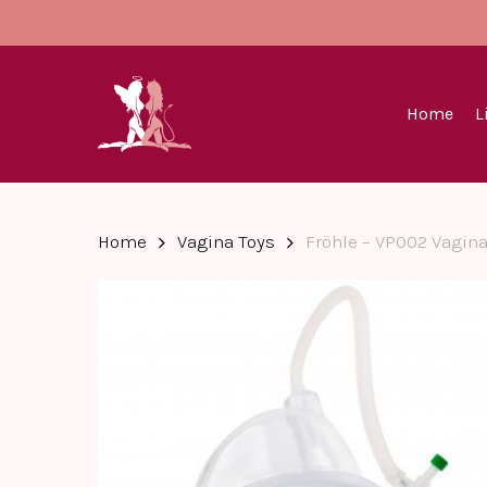
Skip
to
main
content
Home
L
Home
Vagina Toys
Fröhle – VP002 Vagin