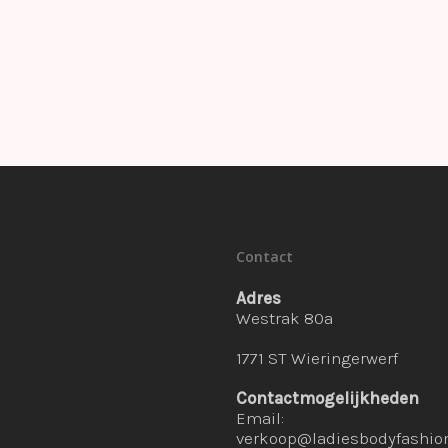
Contact
Adres
Westrak 80a
1771 ST Wieringerwerf
Contactmogelijkheden
Email:
verkoop@ladiesbodyfashion