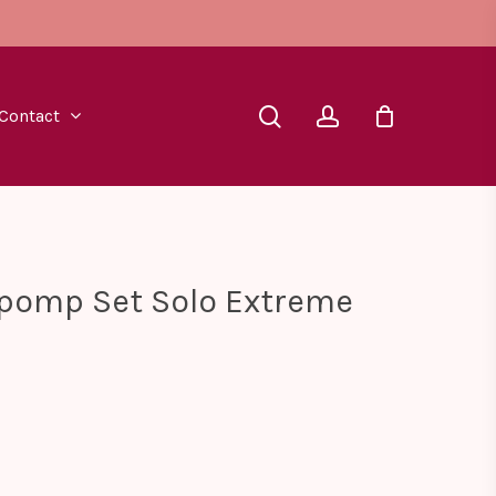
search
account
Contact
apomp Set Solo Extreme