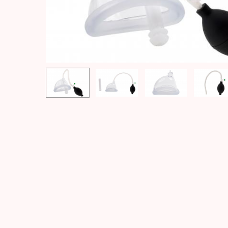
Hit enter to search or ESC to close