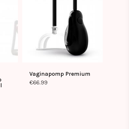
Vaginapomp Premium
o
€
66.99
€
66.99
l