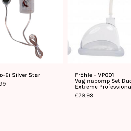
o-Ei Silver Star
Fröhle – VP001
Vaginapomp Set Du
€
14.99
€
79.99
.99
Extreme Professiona
€
79.99