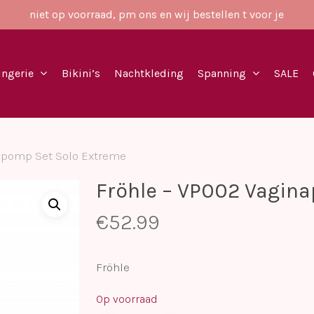
niet op voorraad, pm ons en wij bestellen t voor je
ingerie
Bikini’s
Nachtkleding
Spanning
SALE
apomp Set Solo Extreme
Fröhle – VP002 Vagin
€
52.99
Fröhle
Op voorraad