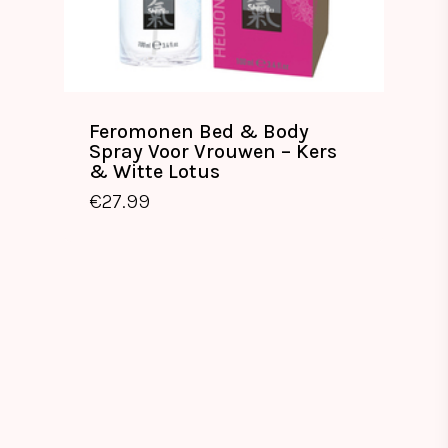
Feromonen Bed & Body
Spray Voor Vrouwen – Kers
& Witte Lotus
€
27.99
€
27.99