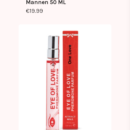
Mannen 50 ML
€
19.99
€
19.99