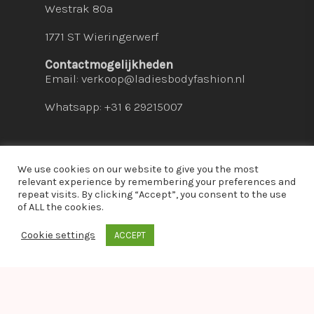
Westrak 80a
1771 ST Wieringerwerf
Contactmogelijkheden
Email:
verkoop@ladiesbodyfashion.nl
Whatsapp: +31 6 29215007
We use cookies on our website to give you the most
relevant experience by remembering your preferences and
repeat visits. By clicking “Accept”, you consent to the use
© 2026 Ladies Bodyfashion. hosted by:
dc-
of ALL the cookies.
solutions.nl
Cookie settings
ACCEPT
whatsapp
Warning
: Module "imagick" is already loaded in