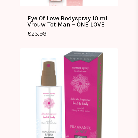
Eye Of Love Bodyspray 10 ml
Vrouw Tot Man – ONE LOVE
€
23.99
€
23.99