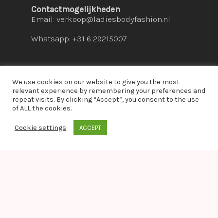
Contactmogelijkheden
Email:
verkoop@ladiesbodyfashion.nl
Whatsapp: +31 6 29215007
We use cookies on our website to give you the most
relevant experience by remembering your preferences and
repeat visits. By clicking “Accept”, you consent to the use
© 2026 Ladies Bodyfashion. hosted by:
dc-
of ALL the cookies.
solutions.nl
Cookie settings
ACCEPT
whatsapp
Warning
: Module "imagick" is already loaded in
Unknown
on line
0