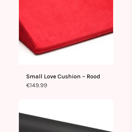
Small Love Cushion – Rood
€
149.99
€
149.99