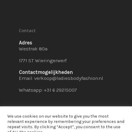
Contact
Adres
Westrak 80a
1771 ST Wieringerwerf
Contactmogelijkheden
Email:
verkoop@ladiesbodyfashion.nl
Whatsapp: +31 6 29215007
We use cookies on our website to give you the most
relevant experience by remembering your preferences and
repeat visits. By clicking “Accept”, you consent to the use
© 2026 Ladies Bodyfashion. hosted by:
dc-