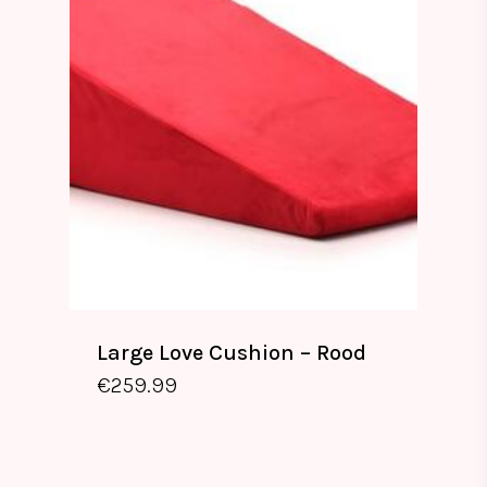
Large Love Cushion – Rood
€
259.99
€
259.99