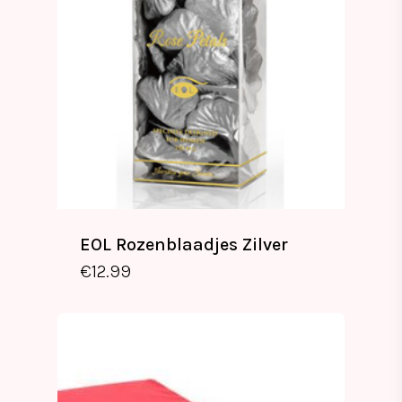
EOL Rozenblaadjes Zilver
€
12.99
€
12.99