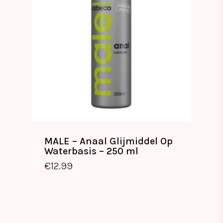
MALE – Anaal Glijmiddel Op
Waterbasis – 250 ml
€
12.99
€
12.99