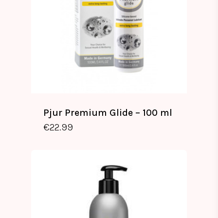
Pjur Premium Glide – 100 ml
€
22.99
€
22.99