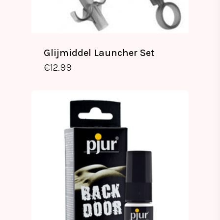
Glijmiddel Launcher Set
€
12.99
€
12.99