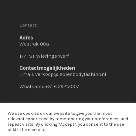
Contact
Adres
Westrak 80a
1771 ST Wieringerwerf
Contactmogelijkheden
Email:
verkoop@ladiesbodyfashion.nl
Whatsapp: +31 6 29215007
We use cookies on our website to give you the most
relevant experience by remembering your preferences and
repeat visits. By clicking “Accept”, you consent to the use
© 2026 Ladies Bodyfashion. hosted by:
dc-
of ALL the cookies.
solutions.nl