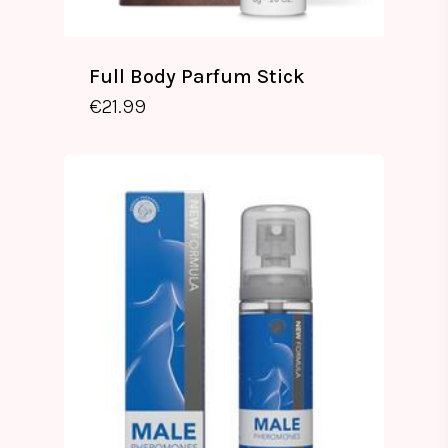
Full Body Parfum Stick
€
21.99
€
21.99