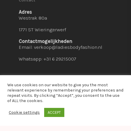
Adres
Westrak 80a
1771 ST Wieringerwerf
Contactmogelijkheden
Email:
verkoop@ladiesbodyfashion.nl
Whatsapp: +31 6 29215007
We use cookies on our website to give you the most
relevant experience by remembering your preferences and
repeat visits. By clicking “Accept”, you consent to the use
© 2026 Ladies Bodyfashion. hosted by:
dc-
of ALL the cookies.
solutions.nl
Cookie settings
ACCEPT
whatsapp