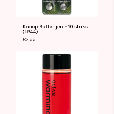
Knoop Batterijen – 10 stuks
(LR44)
€
2.99
€
2.99