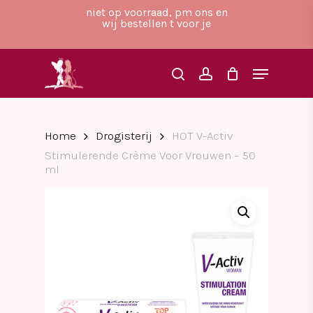
Skip
niet op voorraad, pm ons en
to
wij bestellen t voor je
main
Close
content
Menu
Menu
search
account
Home
Drogisterij
HOT V-Activ
Stimulerende Crème Voor Vrouwen – 50
ml