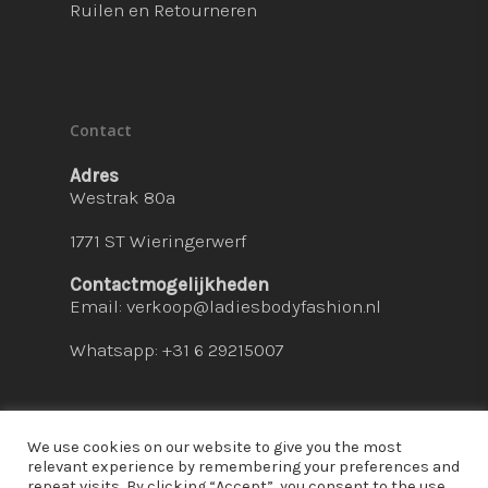
Ruilen en Retourneren
Contact
Adres
Westrak 80a
1771 ST Wieringerwerf
Contactmogelijkheden
Email:
verkoop@ladiesbodyfashion.nl
Whatsapp: +31 6 29215007
We use cookies on our website to give you the most
relevant experience by remembering your preferences and
repeat visits. By clicking “Accept”, you consent to the use