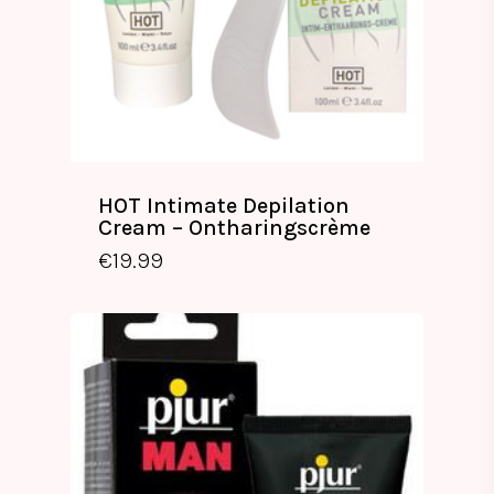
HOT Intimate Depilation
Cream – Ontharingscrème
€
19.99
€
19.99