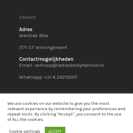
Contact
Adres
Westrak 80a
1771 ST Wieringerwerf
Contactmogelijkheden
Email:
verkoop@ladiesbodyfashion.nl
Whatsapp: +31 6 29215007
We use cookies on our website to give you the most
relevant experience by remembering your preferences and
repeat visits. By clicking “Accept”, you consent to the use
© 2026 Ladies Bodyfashion. hosted by:
dc-
of ALL the cookies.
solutions.nl
Cookie settings
ACCEPT