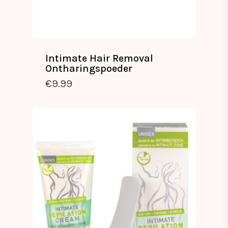
Intimate Hair Removal
Ontharingspoeder
€
9.99
€
9.99