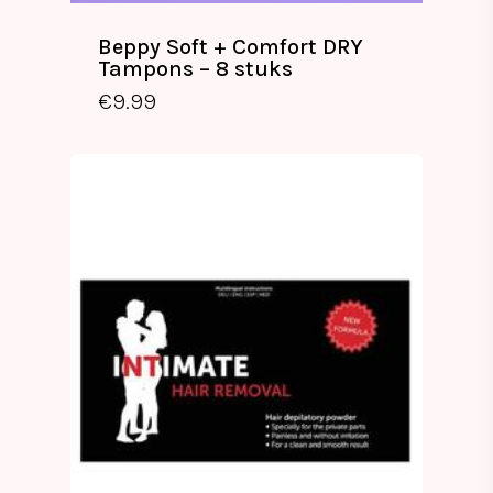
Beppy Soft + Comfort DRY
Tampons – 8 stuks
€
9.99
€
9.99