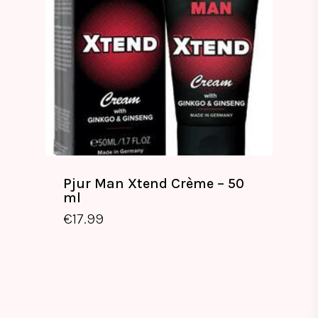
Pjur Man Xtend Crème – 50
ml
€
17.99
€
17.99