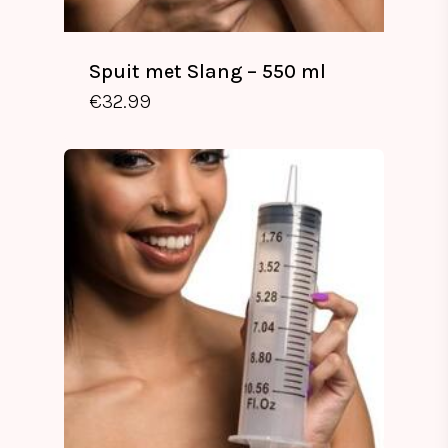
Spuit met Slang – 550 ml
€
32.99
€
32.99