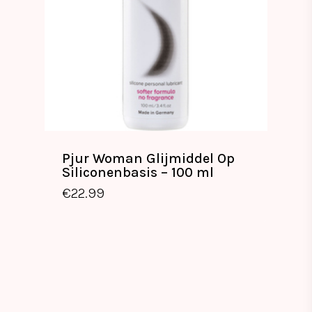
Pjur Woman Glijmiddel Op
Siliconenbasis – 100 ml
€
22.99
€
22.99