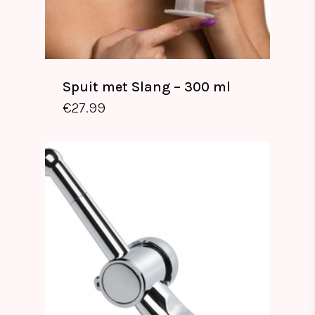
Spuit met Slang – 300 ml
€
27.99
€
27.99