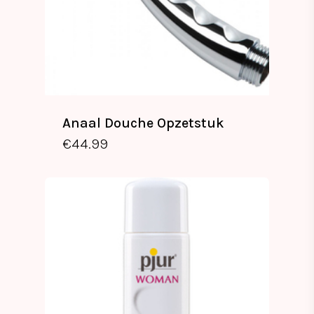
Anaal Douche Opzetstuk
€
44.99
€
44.99