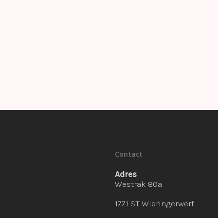
Contact
Adres
Westrak 80a
1771 ST Wieringerwerf