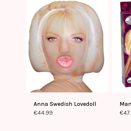
€
44.99
Anna Swedish Lovedoll
Man
€
44.99
€
47