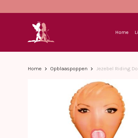
Skip
to
main
content
Home
L
Home
Opblaaspoppen
Jezebel Riding Do