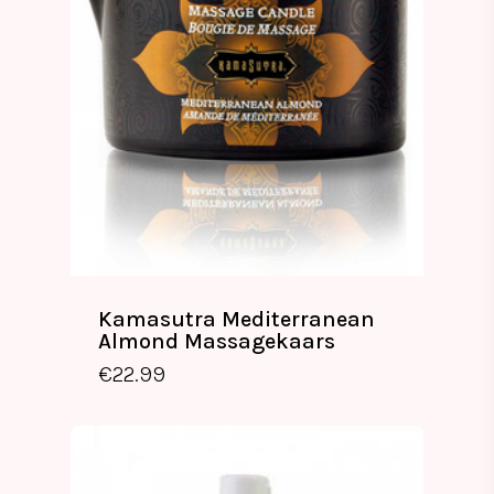
Kamasutra Mediterranean
Almond Massagekaars
€
22.99
€
22.99