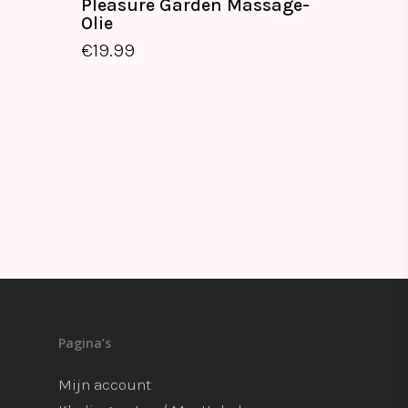
Pleasure Garden Massage-
Olie
€
19.99
€
19.99
Pagina’s
Mijn account