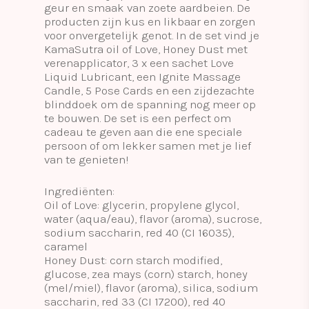
geur en smaak van zoete aardbeien. De
producten zijn kus en likbaar en zorgen
voor onvergetelijk genot. In de set vind je
KamaSutra oil of Love, Honey Dust met
verenapplicator, 3 x een sachet Love
Liquid Lubricant, een Ignite Massage
Candle, 5 Pose Cards en een zijdezachte
blinddoek om de spanning nog meer op
te bouwen. De set is een perfect om
cadeau te geven aan die ene speciale
persoon of om lekker samen met je lief
van te genieten!
Ingrediënten:
Oil of Love: glycerin, propylene glycol,
water (aqua/eau), flavor (aroma), sucrose,
sodium saccharin, red 40 (CI 16035),
caramel
Honey Dust: corn starch modified,
glucose, zea mays (corn) starch, honey
(mel/miel), flavor (aroma), silica, sodium
saccharin, red 33 (CI 17200), red 40