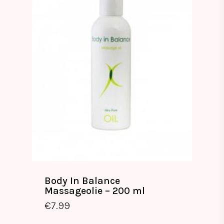
Body In Balance
Massageolie – 200 ml
€
7.99
€
7.99