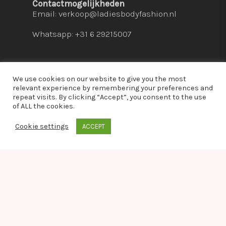
Contactmogelijkheden
Email:
verkoop@ladiesbodyfashion.nl
Whatsapp: +31 6 29215007
We use cookies on our website to give you the most
relevant experience by remembering your preferences and
repeat visits. By clicking “Accept”, you consent to the use
© 2026 Ladies Bodyfashion. hosted by:
dc-
of ALL the cookies.
solutions.nl
Cookie settings
ACCEPT
whatsapp
Warning
: Module "imagick" is already loaded in
Unknown
on line
0