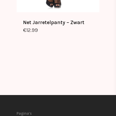
Net Jarretelpanty – Zwart
€
12.99
€
12.99
Pagina’s